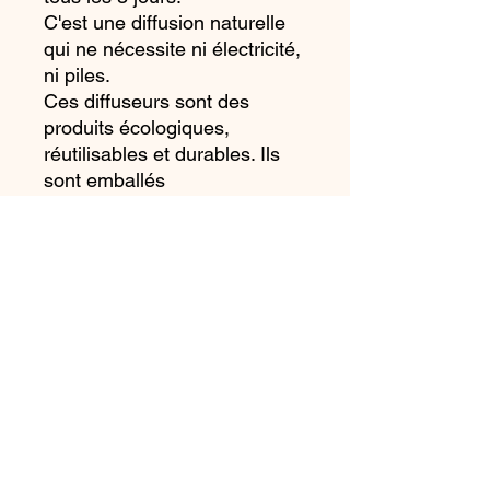
C'est une diffusion naturelle
qui ne nécessite ni électricité,
ni piles.
Ces diffuseurs sont des
produits écologiques,
réutilisables et durables. Ils
sont emballés
individuellement dans une
boîte sécurisée.
Parfumez la porcelaine
encore et encore.
La fleur a été entièrement
fabriquée à la main. Anoq
garantit son authenticité et la
qualité exclusive d'un
véritable produit issu de
l'Artisanat.
Ce produit est vendu non