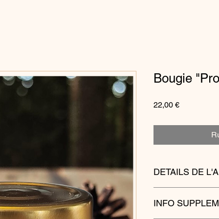
Bougie "Pr
Prix
22,00 €
Ru
DETAILS DE L'
Bougie entièrement c
INFO SUPPLEM
pesticide) et subtil
Grasse.