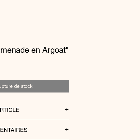
omenade en Argoat"
pture de stock
ARTICLE
ire de Soja, (sans OGM, ni
ENTAIRES
ement parfumée au parfum de