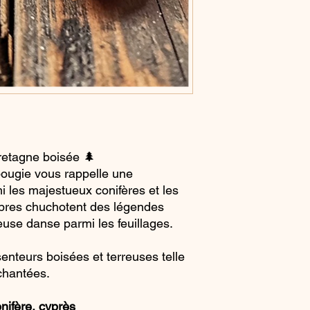
etagne boisée 🌲
bougie vous rappelle une
 les majestueux conifères et les
rbres chuchotent des légendes
euse danse parmi les feuillages.
nteurs boisées et terreuses telle
chantées.
onifère, cyprès