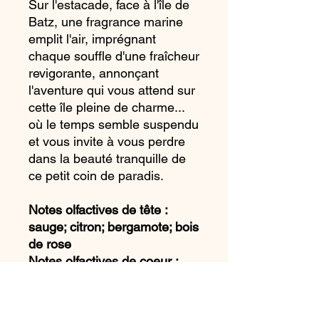
Sur l'estacade, face à l'île de
Batz, une fragrance marine
emplit l'air, imprégnant
chaque souffle d'une fraîcheur
revigorante, annonçant
l'aventure qui vous attend sur
cette île pleine de charme...
où le temps semble suspendu
et vous invite à vous perdre
dans la beauté tranquille de
ce petit coin de paradis.
Notes olfactives de tête :
sauge; citron; bergamote; bois
de rose
Notes olfactives de coeur :
noix de muscade; clous de
girofle; thym; accord ozonique
Notes olfactives de fond : bois